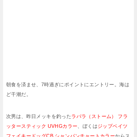
朝食を済ませ、7時過ぎにポイントにエントリー。海は
ど干潮だ。
次男は、昨日メッキを釣った
ラパラ（ストーム） フラ
ッタースティック UVHGカラー
、ぼくは
ジップベイツ
フェイキードッグCB シャンパンチャートカラー
からス