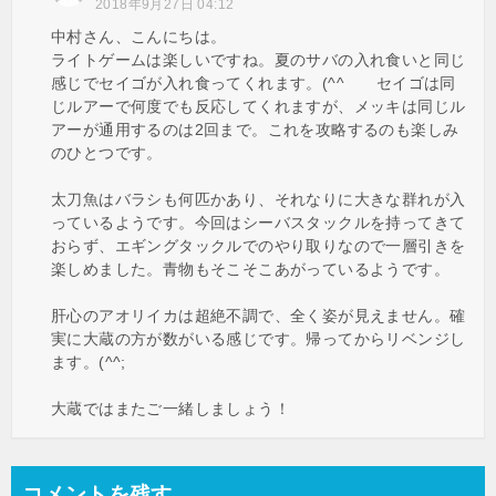
2018年9月27日 04:12
中村さん、こんにちは。
ライトゲームは楽しいですね。夏のサバの入れ食いと同じ
感じでセイゴが入れ食ってくれます。(^^ゞ セイゴは同
じルアーで何度でも反応してくれますが、メッキは同じル
アーが通用するのは2回まで。これを攻略するのも楽しみ
のひとつです。
太刀魚はバラシも何匹かあり、それなりに大きな群れが入
っているようです。今回はシーバスタックルを持ってきて
おらず、エギングタックルでのやり取りなので一層引きを
楽しめました。青物もそこそこあがっているようです。
肝心のアオリイカは超絶不調で、全く姿が見えません。確
実に大蔵の方が数がいる感じです。帰ってからリベンジし
ます。(^^;
大蔵ではまたご一緒しましょう！
コメントを残す