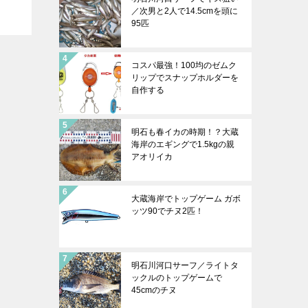
／次男と2人で14.5cmを頭に
95匹
コスパ最強！100均のゼムク
リップでスナップホルダーを
自作する
明石も春イカの時期！？大蔵
海岸のエギングで1.5kgの親
アオリイカ
大蔵海岸でトップゲーム ガボ
ッツ90でチヌ2匹！
明石川河口サーフ／ライトタ
ックルのトップゲームで
45cmのチヌ