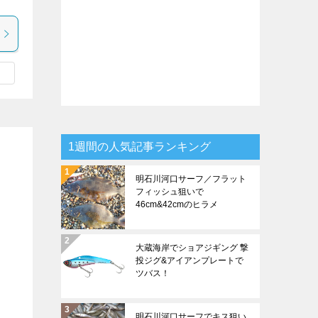
1週間の人気記事ランキング
明石川河口サーフ／フラット
フィッシュ狙いで
46cm&42cmのヒラメ
大蔵海岸でショアジギング 撃
投ジグ&アイアンプレートで
ツバス！
明石川河口サーフでキス狙い