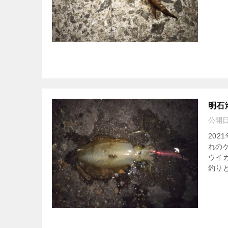
明石
公開
20
れの
ウイ
釣り