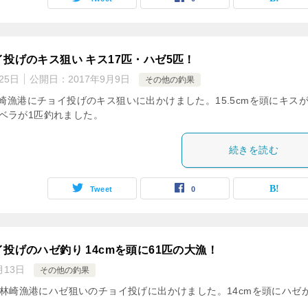
投げのキス狙い キス17匹・ハゼ5匹！
25日
公開日：
2017年9月9日
その他の釣果
林崎漁港にチョイ投げのキス狙いに出かけました。15.5cmを頭にキスが
ベラが1匹釣れました。
続きを読む
Tweet
0
投げのハゼ釣り 14cmを頭に61匹の大漁！
月13日
その他の釣果
3日、林崎漁港にハゼ狙いのチョイ投げに出かけました。14cmを頭にハゼが