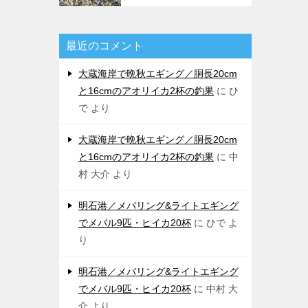
最近のコメント
大蔵海岸で晩秋エギング／胴長20cm
と16cmのアオリイカ2杯の釣果
に
ひ
で
より
大蔵海岸で晩秋エギング／胴長20cm
と16cmのアオリイカ2杯の釣果
に
中
村 大介
より
明石港／メバリング&ライトエギング
でメバル9匹・ヒイカ20杯
に
ひで
よ
り
明石港／メバリング&ライトエギング
でメバル9匹・ヒイカ20杯
に
中村 大
介
より