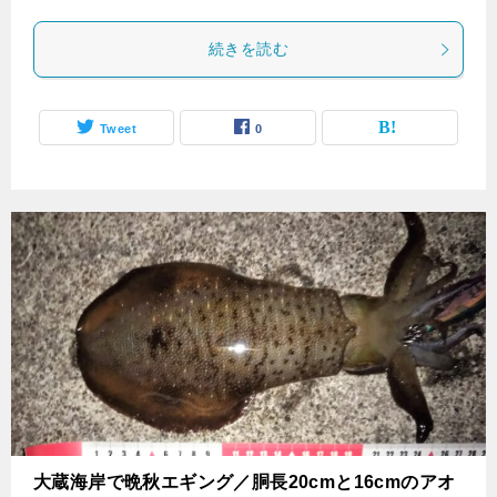
続きを読む
Tweet
0
大蔵海岸で晩秋エギング／胴長20cmと16cmのアオ