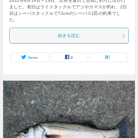
2022年8月14日～15日、次男を連れて沼島に釣りに出かけ
ました。初日はライトタックルでアジやカマスが釣れ、2日
目はシーバスタックルで72cmのシーバス1匹の釣果でし
た。
続きを読む
Tweet
0