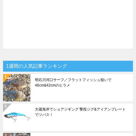
1週間の人気記事ランキング
明石川河口サーフ／フラットフィッシュ狙いで
46cm&42cmのヒラメ
大蔵海岸でショアジギング 撃投ジグ&アイアンプレート
でツバス！