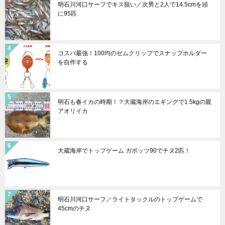
明石川河口サーフでキス狙い／次男と2人で14.5cmを頭
に95匹
コスパ最強！100均のゼムクリップでスナップホルダー
を自作する
明石も春イカの時期！？大蔵海岸のエギングで1.5kgの親
アオリイカ
大蔵海岸でトップゲーム ガボッツ90でチヌ2匹！
明石川河口サーフ／ライトタックルのトップゲームで
45cmのチヌ