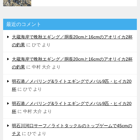
最近のコメント
大蔵海岸で晩秋エギング／胴長20cmと16cmのアオリイカ2杯
の釣果
に
ひで
より
大蔵海岸で晩秋エギング／胴長20cmと16cmのアオリイカ2杯
の釣果
に
中村 大介
より
明石港／メバリング&ライトエギングでメバル9匹・ヒイカ20
杯
に
ひで
より
明石港／メバリング&ライトエギングでメバル9匹・ヒイカ20
杯
に
中村 大介
より
明石川河口サーフ／ライトタックルのトップゲームで45cmの
チヌ
に
ひで
より