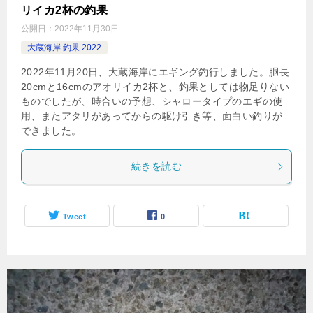
リイカ2杯の釣果
公開日：
2022年11月30日
大蔵海岸 釣果 2022
2022年11月20日、大蔵海岸にエギング釣行しました。胴長
20cmと16cmのアオリイカ2杯と、釣果としては物足りない
ものでしたが、時合いの予想、シャロータイプのエギの使
用、またアタリがあってからの駆け引き等、面白い釣りが
できました。
続きを読む
Tweet
0