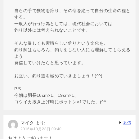
自らの手で獲物を狩り、その命を絶って自分の生命の糧と
する。
一般人が行う行為としては、現代社会においては
釣り以外には考えられないことです。
そんな厳しくも素晴らしい釣りという文化を、
釣り師はもちろん、釣りをしない人にも理解してもらえる
よう
発信していけたらと思っています。
お互い、釣り道を極めていきましょう！(^^)
P.S
今朝は胴長16cm×1、19cm×1、
コウイカ抜き上げ時にポットン×1でした。(^^ゞ
マイク
より:
返信
2016年10月28日 09:40
おはようございます！