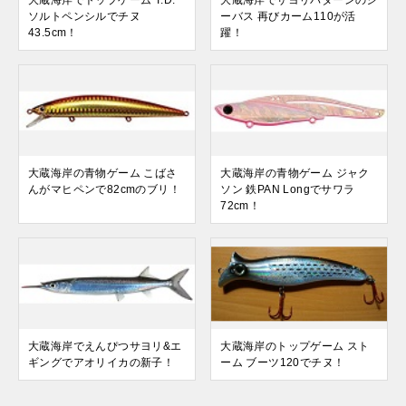
大蔵海岸でトップゲーム T.D.
大蔵海岸でサヨリパターンのシ
ソルトペンシルでチヌ
ーバス 再びカーム110が活
43.5cm！
躍！
大蔵海岸の青物ゲーム こばさ
大蔵海岸の青物ゲーム ジャク
んがマヒペンで82cmのブリ！
ソン 鉄PAN Longでサワラ
72cm！
大蔵海岸でえんぴつサヨリ&エ
大蔵海岸のトップゲーム スト
ギングでアオリイカの新子！
ーム ブーツ120でチヌ！