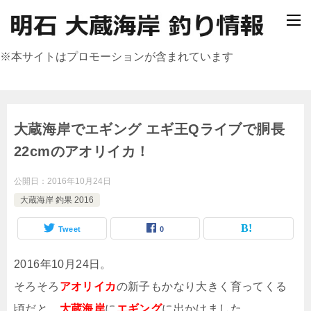
※本サイトはプロモーションが含まれています
大蔵海岸でエギング エギ王Qライブで胴長
22cmのアオリイカ！
公開日：
2016年10月24日
大蔵海岸 釣果 2016
Tweet
0
2016年10月24日。
そろそろ
アオリイカ
の新子もかなり大きく育ってくる
頃だと、
大蔵海岸
に
エギング
に出かけました。