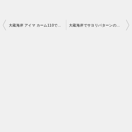
投
大蔵海岸 アイマ カーム110でサヨリパターンのシーバス攻略！
大蔵海岸でサヨリパターンのシーバス 再びカーム110が活躍！
稿
ナ
ビ
ゲ
ー
シ
ョ
ン