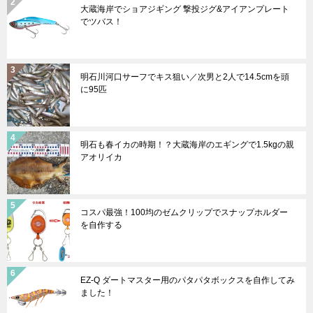
大蔵海岸でショアジギング 撃投ジグ&アイアンプレート
でツバス！
明石川河口サーフでキス狙い／次男と2人で14.5cmを頭
に95匹
明石も春イカの時期！？大蔵海岸のエギングで1.5kgの親
アオリイカ
コスパ最強！100均のゼムクリップでスナップホルダー
を自作する
EZ-Q ダートマスター用のパタパタボックスを自作してみ
ました！