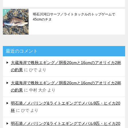
明石川河口サーフ／ライトタックルのトップゲームで
45cmのチヌ
最近のコメント
大蔵海岸で晩秋エギング／胴長20cmと16cmのアオリイカ2杯
の釣果
に
ひで
より
大蔵海岸で晩秋エギング／胴長20cmと16cmのアオリイカ2杯
の釣果
に
中村 大介
より
明石港／メバリング&ライトエギングでメバル9匹・ヒイカ20
杯
に
ひで
より
明石港／メバリング&ライトエギングでメバル9匹・ヒイカ20