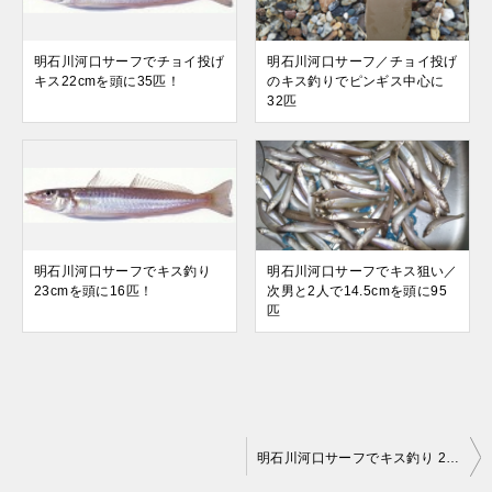
明石川河口サーフでチョイ投げ
明石川河口サーフ／チョイ投げ
キス22cmを頭に35匹！
のキス釣りでピンギス中心に
32匹
明石川河口サーフでキス釣り
明石川河口サーフでキス狙い／
23cmを頭に16匹！
次男と2人で14.5cmを頭に95
匹
投
明石川河口サーフでキス釣り 25cmのデカギスを頭に17匹！
稿