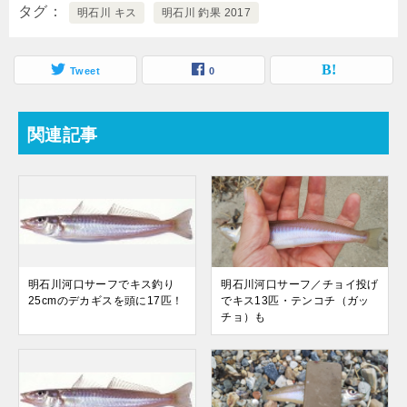
タグ
明石川 キス
明石川 釣果 2017
Tweet
0
関連記事
明石川河口サーフでキス釣り
明石川河口サーフ／チョイ投げ
25cmのデカギスを頭に17匹！
でキス13匹・テンコチ（ガッ
チョ）も