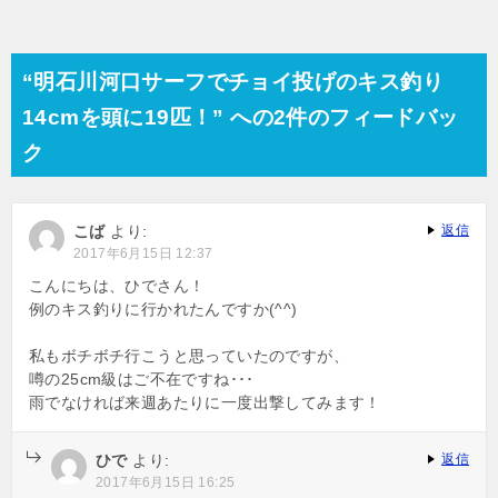
“明石川河口サーフでチョイ投げのキス釣り
14cmを頭に19匹！” への2件のフィードバッ
ク
こば
より:
返信
2017年6月15日 12:37
こんにちは、ひでさん！
例のキス釣りに行かれたんですか(^^)
私もボチボチ行こうと思っていたのですが、
噂の25cm級はご不在ですね･･･
雨でなければ来週あたりに一度出撃してみます！
ひで
より:
返信
2017年6月15日 16:25