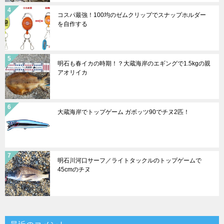
コスパ最強！100均のゼムクリップでスナップホルダー
を自作する
明石も春イカの時期！？大蔵海岸のエギングで1.5kgの親
アオリイカ
大蔵海岸でトップゲーム ガボッツ90でチヌ2匹！
明石川河口サーフ／ライトタックルのトップゲームで
45cmのチヌ