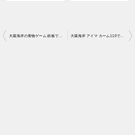
投
大蔵海岸の青物ゲーム 鉄板でサゴシ、トップでツバス！
大蔵海岸 アイマ カーム110でサヨリパターンのシーバス攻略！
稿
ナ
ビ
ゲ
ー
シ
ョ
ン