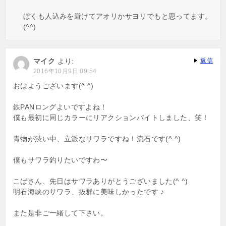
ぼくも人込みを避けてアオリかサヨリでもと思ってます。
(^^)
マイク
より:
返信
2016年10月9日 09:54
おはようございます(^ ^)
鉄PANロングよいですよね！
僕も最初に同じカラーにリアクションバイトしました、笑！
青物が渋い中、立派なサワラですね！流石です(^ ^)
僕もサワラ釣りたいですわ〜
こばさん、先日はサワラありがとうございました(^ ^)
明石海峡のサワラ、抜群に美味しかったです ♪
また是非ご一緒して下さい。