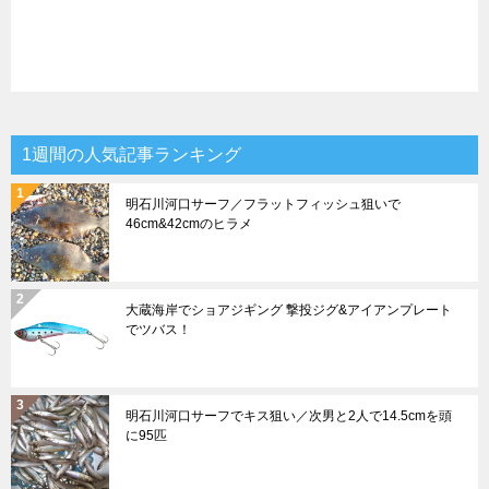
1週間の人気記事ランキング
明石川河口サーフ／フラットフィッシュ狙いで
46cm&42cmのヒラメ
大蔵海岸でショアジギング 撃投ジグ&アイアンプレート
でツバス！
明石川河口サーフでキス狙い／次男と2人で14.5cmを頭
に95匹