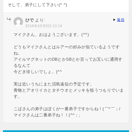
そして、弟子にして下さい(^ ^)
ひで
より:
返信
2016年10月9日 10:14
マイクさん、おはようございます。(^^)
どうもマイクさんとはルアーの好みが似ているようです
ね。
アイルマグネットのDBとかSBとか言ってお互いに通用す
るなんて
今どき珍しいでしょ。(^^ゞ
実は近いうちにまた沼島遠征の予定です。
青物とアオリイカとタチウオとメッキを狙うつもりでいま
す。
こばさんの弟子はぼくが一番弟子ですからね！(￣^￣；/
マイクさんは二番弟子ね！！(^^；;