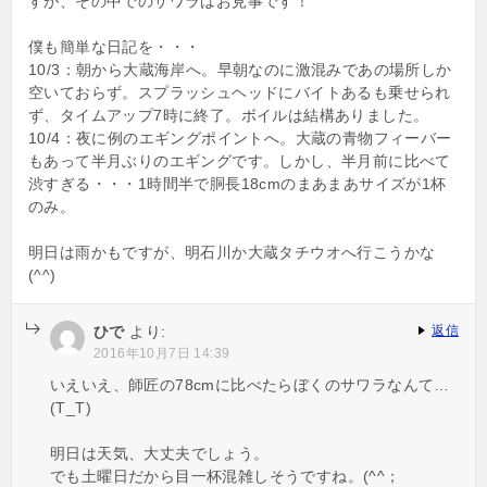
すが、その中でのサワラはお見事です！
僕も簡単な日記を・・・
10/3：朝から大蔵海岸へ。早朝なのに激混みであの場所しか
空いておらず。スプラッシュヘッドにバイトあるも乗せられ
ず、タイムアップ7時に終了。ボイルは結構ありました。
10/4：夜に例のエギングポイントへ。大蔵の青物フィーバー
もあって半月ぶりのエギングです。しかし、半月前に比べて
渋すぎる・・・1時間半で胴長18cmのまあまあサイズが1杯
のみ。
明日は雨かもですが、明石川か大蔵タチウオへ行こうかな
(^^)
ひで
より:
返信
2016年10月7日 14:39
いえいえ、師匠の78cmに比べたらぼくのサワラなんて…
(T_T)
明日は天気、大丈夫でしょう。
でも土曜日だから目一杯混雑しそうですね。(^^；