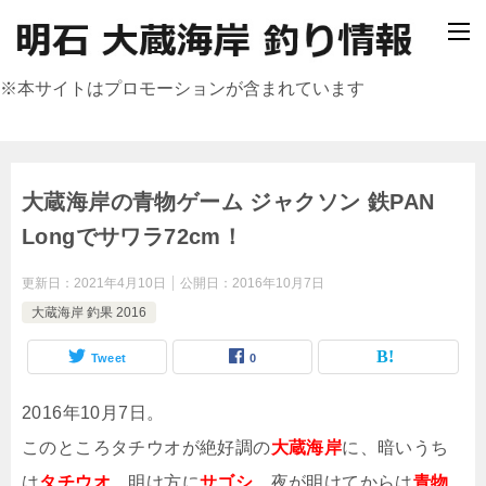
※本サイトはプロモーションが含まれています
大蔵海岸の青物ゲーム ジャクソン 鉄PAN
Longでサワラ72cm！
更新日：
2021年4月10日
公開日：
2016年10月7日
大蔵海岸 釣果 2016
Tweet
0
2016年10月7日。
このところタチウオが絶好調の
大蔵海岸
に、暗いうち
は
タチウオ
、明け方に
サゴシ
、夜が明けてからは
青物