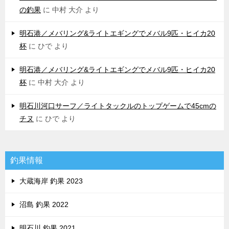
の釣果
に
中村 大介
より
明石港／メバリング&ライトエギングでメバル9匹・ヒイカ20
杯
に
ひで
より
明石港／メバリング&ライトエギングでメバル9匹・ヒイカ20
杯
に
中村 大介
より
明石川河口サーフ／ライトタックルのトップゲームで45cmの
チヌ
に
ひで
より
釣果情報
大蔵海岸 釣果 2023
沼島 釣果 2022
明石川 釣果 2021