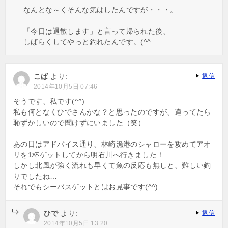
なんとな～くそんな気はしたんですが・・・。
「今日は退散します」と言って帰られた後、
しばらくしてやっと釣れたんです。(^^ゞ
こば
より:
返信
2014年10月5日 07:46
そうです、私です(^^)
私も何となくひでさんかな？と思ったのですが、違ってたら
恥ずかしいので聞けずにいました（笑）
あの日はアドバイス通り、林崎漁港のシャローを攻めてアオ
リを1杯ゲットしてから明石川へ行きました！
しかし北風が強く流れも早くて魚の反応も無しと、難しい釣
りでしたね…
それでもシーバスゲットとはお見事です(^^)
ひで
より:
返信
2014年10月5日 13:20