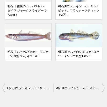
明石川 雨後のシーバス狙い！
明石川でメッキゲーム！リトル
ダイワ ジャークスライダーで
ビット、フラッタースティック
73cm！
で2匹！
明石川でハゼ&五目釣り 石ゴカ
明石川でハゼ釣り 石ゴカイ&パ
イで良型2匹とキス1匹！
ワーイソメで良型14匹！
投
明石川でメッキゲーム！リトルビット、フラッタースティックで2匹！
明石川でライトゲーム！ メッキ・チビシーバス&コトヒキ！
稿
ナ