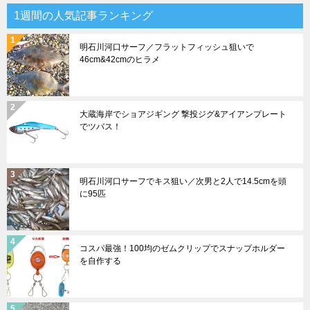
1週間の人気記事ランキング
明石川河口サーフ／フラットフィッシュ狙いで
46cm&42cmのヒラメ
大蔵海岸でショアジギング 撃投ジグ&アイアンプレート
でツバス！
明石川河口サーフでキス狙い／次男と2人で14.5cmを頭
に95匹
コスパ最強！100均のゼムクリップでスナップホルダー
を自作する