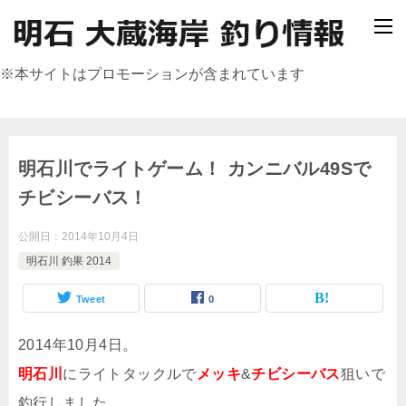
※本サイトはプロモーションが含まれています
明石川でライトゲーム！ カンニバル49Sで
チビシーバス！
公開日：
2014年10月4日
明石川 釣果 2014
Tweet
0
2014年10月4日。
明石川
にライトタックルで
メッキ
&
チビシーバス
狙いで
釣行しました。