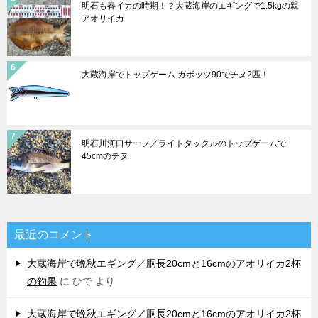
明石も春イカの時期！？大蔵海岸のエギングで1.5kgの親
アオリイカ
大蔵海岸でトップゲーム ガボッツ90でチヌ2匹！
明石川河口サーフ／ライトタックルのトップゲームで
45cmのチヌ
最近のコメント
大蔵海岸で晩秋エギング／胴長20cmと16cmのアオリイカ2杯
の釣果
に
ひで
より
大蔵海岸で晩秋エギング／胴長20cmと16cmのアオリイカ2杯