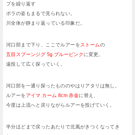
プを繰り返す
ボラの姿もまるで見られない。
川全体が静まり返っている印象だ。
河口部まで下り、ここでルアーを
ストーム
の
五目スプーンジグ 5g ブルーピンク
に変更。
遠投して広く探っていく。
河口部を一通り探ったもののやはりアタリは無し。
ルアーを
アイマ カーム 8cm 赤金
に替え、
今度は上流へと戻りながらルアーを投げていく。
半分ほどまで戻ったあたりで北風がきつくなってき