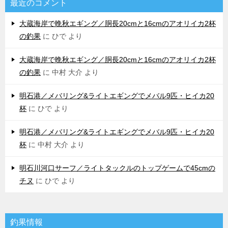
最近のコメント
大蔵海岸で晩秋エギング／胴長20cmと16cmのアオリイカ2杯
の釣果
に
ひで
より
大蔵海岸で晩秋エギング／胴長20cmと16cmのアオリイカ2杯
の釣果
に
中村 大介
より
明石港／メバリング&ライトエギングでメバル9匹・ヒイカ20
杯
に
ひで
より
明石港／メバリング&ライトエギングでメバル9匹・ヒイカ20
杯
に
中村 大介
より
明石川河口サーフ／ライトタックルのトップゲームで45cmの
チヌ
に
ひで
より
釣果情報