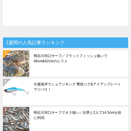
1週間の人気記事ランキング
明石川河口サーフ／フラットフィッシュ狙いで
46cm&42cmのヒラメ
大蔵海岸でショアジギング 撃投ジグ&アイアンプレート
でツバス！
明石川河口サーフでキス狙い／次男と2人で14.5cmを頭
に95匹