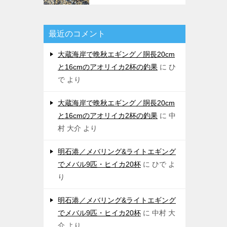
最近のコメント
大蔵海岸で晩秋エギング／胴長20cm
と16cmのアオリイカ2杯の釣果
に
ひ
で
より
大蔵海岸で晩秋エギング／胴長20cm
と16cmのアオリイカ2杯の釣果
に
中
村 大介
より
明石港／メバリング&ライトエギング
でメバル9匹・ヒイカ20杯
に
ひで
よ
り
明石港／メバリング&ライトエギング
でメバル9匹・ヒイカ20杯
に
中村 大
介
より