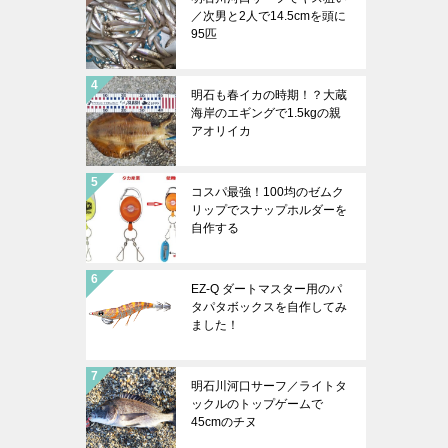
／次男と2人で14.5cmを頭に
95匹
明石も春イカの時期！？大蔵
海岸のエギングで1.5kgの親
アオリイカ
コスパ最強！100均のゼムク
リップでスナップホルダーを
自作する
EZ-Q ダートマスター用のパ
タパタボックスを自作してみ
ました！
明石川河口サーフ／ライトタ
ックルのトップゲームで
45cmのチヌ