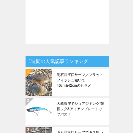
1週間の人気記事ランキング
明石川河口サーフ／フラット
フィッシュ狙いで
46cm&42cmのヒラメ
大蔵海岸でショアジギング 撃
投ジグ&アイアンプレートで
ツバス！
明石川河口サーフでキス狙い