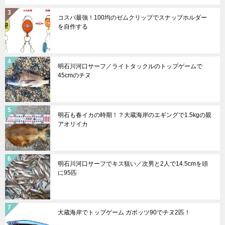
コスパ最強！100均のゼムクリップでスナップホルダー
を自作する
明石川河口サーフ／ライトタックルのトップゲームで
45cmのチヌ
明石も春イカの時期！？大蔵海岸のエギングで1.5kgの親
アオリイカ
明石川河口サーフでキス狙い／次男と2人で14.5cmを頭
に95匹
大蔵海岸でトップゲーム ガボッツ90でチヌ2匹！