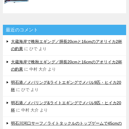
最近のコメント
大蔵海岸で晩秋エギング／胴長20cmと16cmのアオリイカ2杯
の釣果
に
ひで
より
大蔵海岸で晩秋エギング／胴長20cmと16cmのアオリイカ2杯
の釣果
に
中村 大介
より
明石港／メバリング&ライトエギングでメバル9匹・ヒイカ20
杯
に
ひで
より
明石港／メバリング&ライトエギングでメバル9匹・ヒイカ20
杯
に
中村 大介
より
明石川河口サーフ／ライトタックルのトップゲームで45cmの