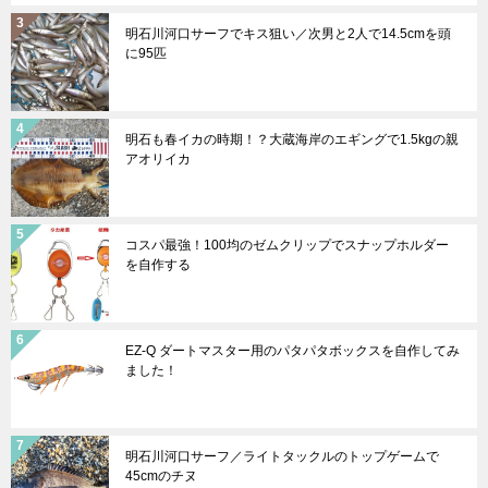
明石川河口サーフでキス狙い／次男と2人で14.5cmを頭
に95匹
明石も春イカの時期！？大蔵海岸のエギングで1.5kgの親
アオリイカ
コスパ最強！100均のゼムクリップでスナップホルダー
を自作する
EZ-Q ダートマスター用のパタパタボックスを自作してみ
ました！
明石川河口サーフ／ライトタックルのトップゲームで
45cmのチヌ