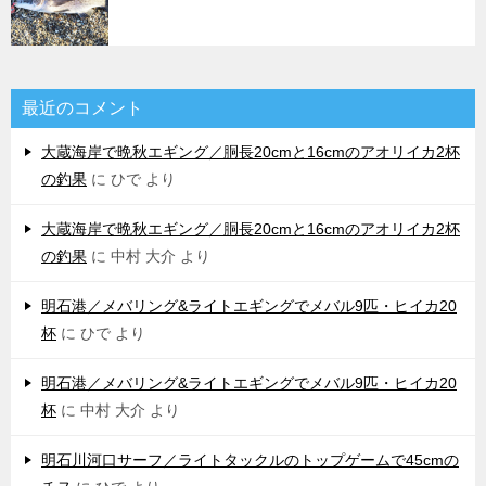
最近のコメント
大蔵海岸で晩秋エギング／胴長20cmと16cmのアオリイカ2杯
の釣果
に
ひで
より
大蔵海岸で晩秋エギング／胴長20cmと16cmのアオリイカ2杯
の釣果
に
中村 大介
より
明石港／メバリング&ライトエギングでメバル9匹・ヒイカ20
杯
に
ひで
より
明石港／メバリング&ライトエギングでメバル9匹・ヒイカ20
杯
に
中村 大介
より
明石川河口サーフ／ライトタックルのトップゲームで45cmの