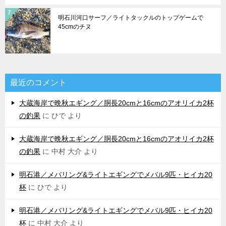
明石川河口サーフ／ライトタックルのトップゲームで
45cmのチヌ
最近のコメント
大蔵海岸で晩秋エギング／胴長20cmと16cmのアオリイカ2杯
の釣果
に
ひで
より
大蔵海岸で晩秋エギング／胴長20cmと16cmのアオリイカ2杯
の釣果
に
中村 大介
より
明石港／メバリング&ライトエギングでメバル9匹・ヒイカ20
杯
に
ひで
より
明石港／メバリング&ライトエギングでメバル9匹・ヒイカ20
杯
に
中村 大介
より