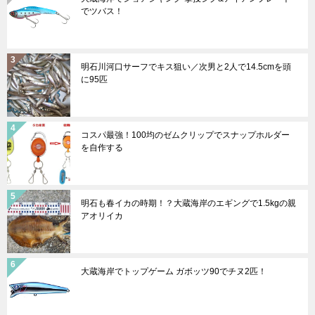
でツバス！
明石川河口サーフでキス狙い／次男と2人で14.5cmを頭
に95匹
コスパ最強！100均のゼムクリップでスナップホルダー
を自作する
明石も春イカの時期！？大蔵海岸のエギングで1.5kgの親
アオリイカ
大蔵海岸でトップゲーム ガボッツ90でチヌ2匹！